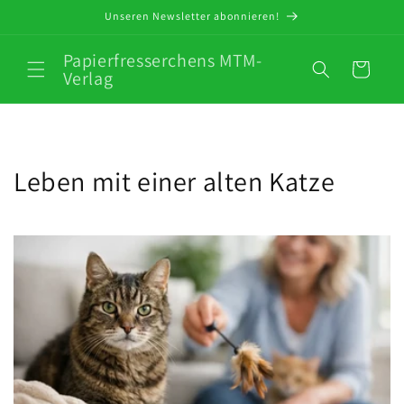
Direkt
Unseren Newsletter abonnieren!
zum
Inhalt
Papierfresserchens MTM-
Warenkorb
Verlag
Leben mit einer alten Katze