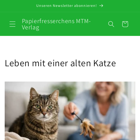
Direkt
Unseren Newsletter abonnieren!
zum
Inhalt
Papierfresserchens MTM-
Warenkorb
Verlag
Leben mit einer alten Katze