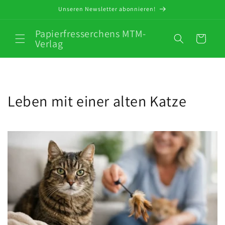
Direkt
Unseren Newsletter abonnieren!
zum
Inhalt
Papierfresserchens MTM-
Warenkorb
Verlag
Leben mit einer alten Katze