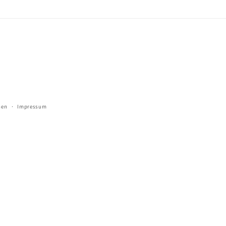
(Twitter)
Zahlungsmetho
nen
Impressum