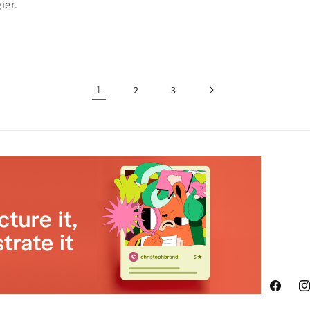
ier.
1
2
3
Faceboo
In