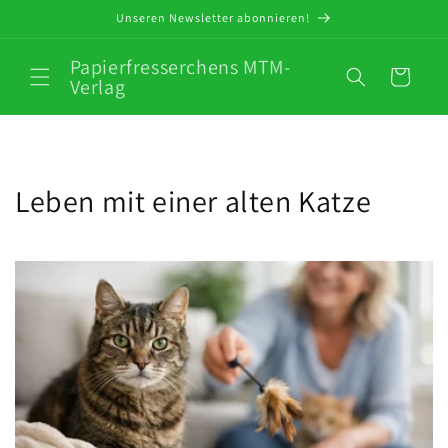
Direkt
Unseren Newsletter abonnieren!
zum
Inhalt
Papierfresserchens MTM-
Warenkorb
Verlag
Leben mit einer alten Katze