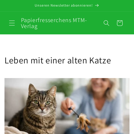
Direkt
Unseren Newsletter abonnieren!
zum
Inhalt
Papierfresserchens MTM-
Warenkorb
Verlag
Leben mit einer alten Katze