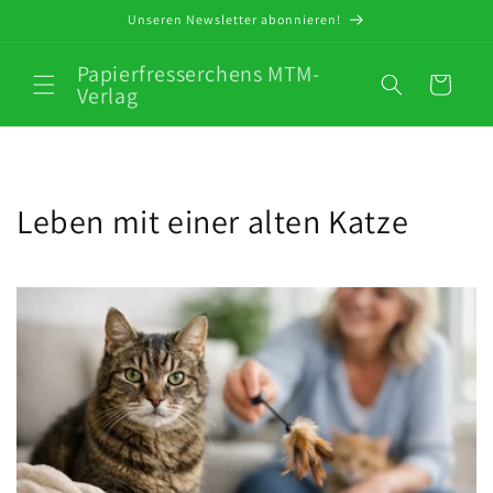
Direkt
Unseren Newsletter abonnieren!
zum
Inhalt
Papierfresserchens MTM-
Warenkorb
Verlag
Leben mit einer alten Katze