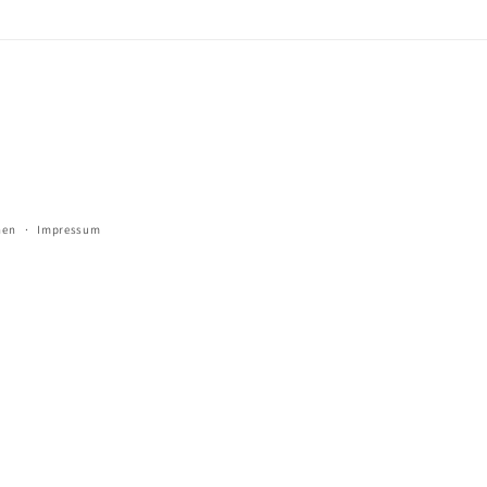
(Twitter)
Zahlungsmetho
nen
Impressum