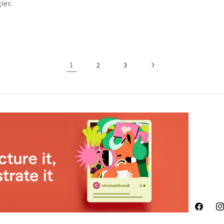
ier.
1
2
3
Faceboo
In