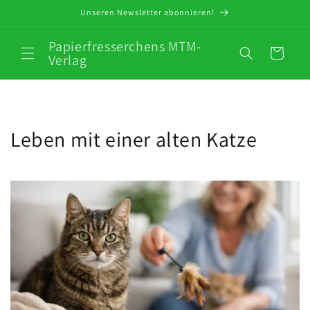
Direkt
Unseren Newsletter abonnieren!
zum
Inhalt
Papierfresserchens MTM-
Warenkorb
Verlag
Leben mit einer alten Katze