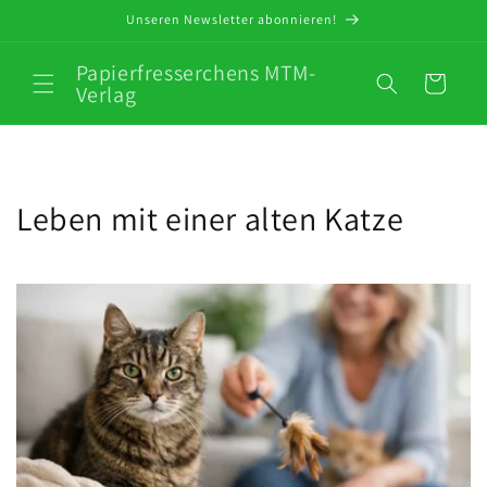
Direkt
Unseren Newsletter abonnieren!
zum
Inhalt
Papierfresserchens MTM-
Warenkorb
Verlag
Leben mit einer alten Katze