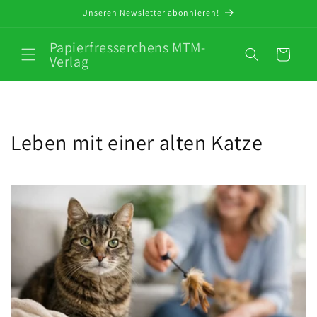
Direkt
Unseren Newsletter abonnieren!
zum
Inhalt
Papierfresserchens MTM-
Warenkorb
Verlag
Leben mit einer alten Katze