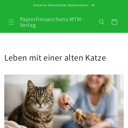
Direkt
Unseren Newsletter abonnieren!
zum
Inhalt
Papierfresserchens MTM-
Warenkorb
Verlag
Leben mit einer alten Katze