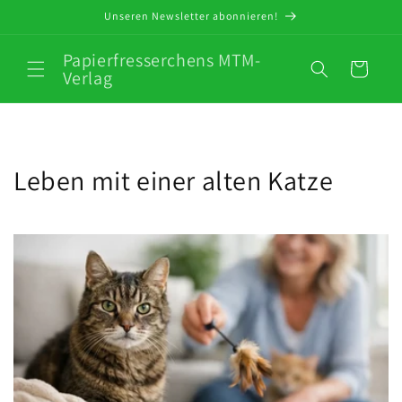
Direkt
Unseren Newsletter abonnieren!
zum
Inhalt
Papierfresserchens MTM-
Warenkorb
Verlag
Leben mit einer alten Katze