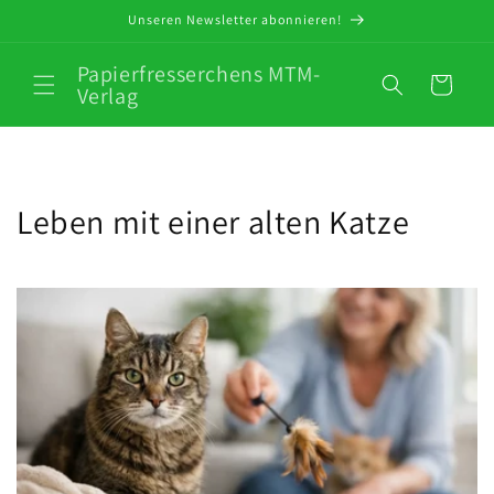
Direkt
Unseren Newsletter abonnieren!
zum
Inhalt
Papierfresserchens MTM-
Warenkorb
Verlag
Leben mit einer alten Katze