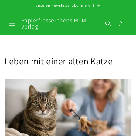
Direkt
Unseren Newsletter abonnieren!
zum
Inhalt
Papierfresserchens MTM-
Warenkorb
Verlag
Leben mit einer alten Katze