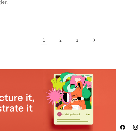
ier.
1
2
3
Faceboo
In