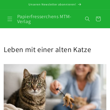
Direkt
Unseren Newsletter abonnieren!
zum
Inhalt
Papierfresserchens MTM-
Warenkorb
Verlag
Leben mit einer alten Katze